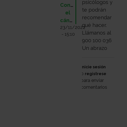
psicólogos y
Contra
te podrán
el
recomendar
cáncer
qué hacer.
23/11/2022
Llámanos al
- 15:10
900 100 036
Un abrazo
Inicie sesión
o
registrese
para enviar
comentarios