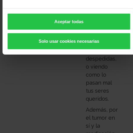
amigo
prefieren
vivirlo en
Aceptar todas
soledad,
para sufrir
Solo usar cookies necesarias
menos con
esas
despedidas,
o viendo
como lo
pasan mal
tus seres
queridos.
Además, por
el tumor en
sí y la