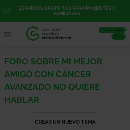
Pasar
SERVICIOS GRATUITOS PARA PACIENTES Y
al
FAMILIARES
contenido
principal
Te ayudamos
Dona
FORO SOBRE MI MEJOR
Iniciar
sesión
AMIGO CON CÁNCER
/
AVANZADO NO QUIERE
Registro
HABLAR
Inicio
CREAR UN NUEVO TEMA