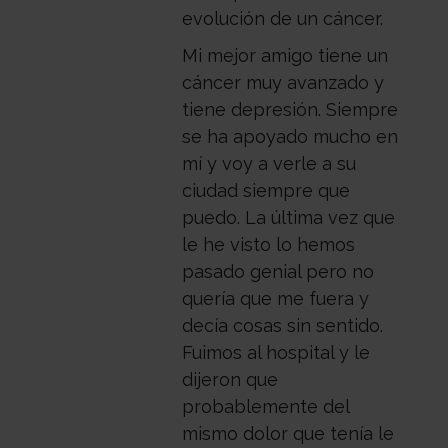
con
Sala
evolución de un cáncer.
Mi mejor amigo tiene un
cáncer muy avanzado y
nosotros
de
Observatorio
tiene depresión. Siempre
se ha apoyado mucho en
mí y voy a verle a su
prensa
Actualidad
ciudad siempre que
puedo. La última vez que
Apoyo
le he visto lo hemos
pasado genial pero no
quería que me fuera y
psicológico
Atención
decía cosas sin sentido.
Fuimos al hospital y le
dijeron que
social
Orientación
probablemente del
mismo dolor que tenía le