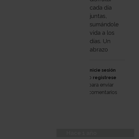
cada día
juntas,
sumándole
vida a los
días. Un
abrazo
Inicie sesión
o
registrese
para enviar
comentarios
Hace 1 año