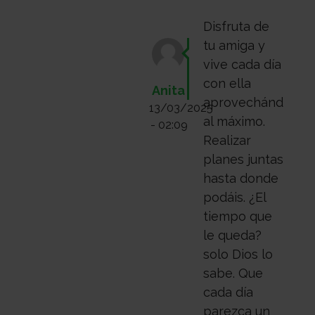
Disfruta de
tu amiga y
vive cada día
con ella
Anita
aprovechándolo
13/03/2025
al máximo.
- 02:09
Realizar
planes juntas
hasta donde
podáis. ¿El
tiempo que
le queda?
solo Dios lo
sabe. Que
cada día
parezca un