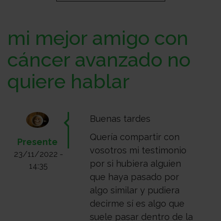
Sobre
mi mejor amigo con
nosotros
Colabora
cáncer avanzado no
quiere hablar
Todo
sobre
Investigación
Buenas tardes
Quería compartir con
Presente
vosotros mi testimonio
el
Transparencia
23/11/2022 -
por si hubiera alguien
14:35
que haya pasado por
algo similar y pudiera
cancer
Trabaja
decirme sí es algo que
suele pasar dentro de la