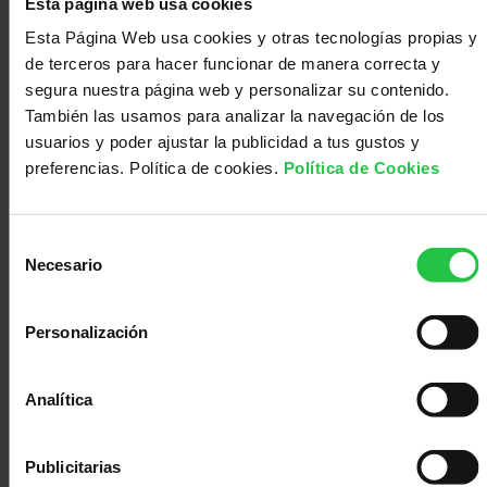
Esta página web usa cookies
Según me
Esta Página Web usa cookies y otras tecnologías propias y
informé,
de terceros para hacer funcionar de manera correcta y
efectivamente
segura nuestra página web y personalizar su contenido.
era algo
También las usamos para analizar la navegación de los
usuarios y poder ajustar la publicidad a tus gustos y
normal de
preferencias. Política de cookies.
Política de Cookies
las etapas
finales, cada
persona
Selección
tiene su
Necesario
de
forma de
consentimiento
afrontar
Personalización
esos
momentos
Analítica
finales, y
algunas
como mi
Publicitarias