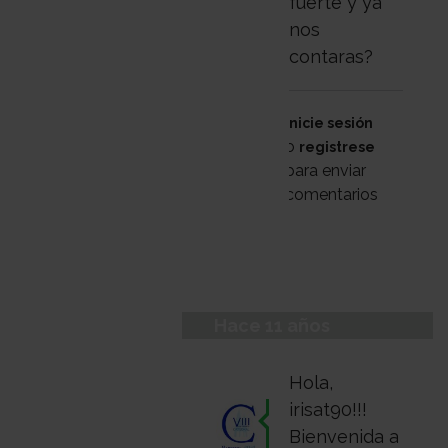
fuerte y ya
nos
contaras?
Inicie sesión
o
registrese
para enviar
comentarios
Hace 11 años
Hola,
irisat90!!!
Bienvenida a