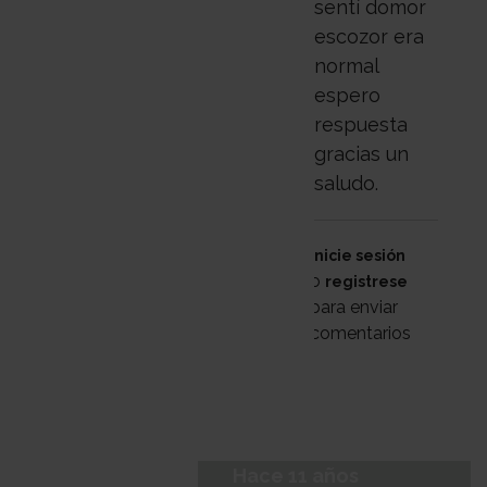
sentí domor
escozor era
normal
espero
respuesta
gracias un
saludo.
Inicie sesión
o
registrese
para enviar
comentarios
Hace 11 años