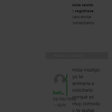
Inicie sesión
o
registrese
para enviar
comentarios
Hace 11 años
Hola Irisat90,
yo te
animaría a
solicitarlo
bellaluna
porqué es
02/05/2015
muy cómodo
- 15:01
y te quitas