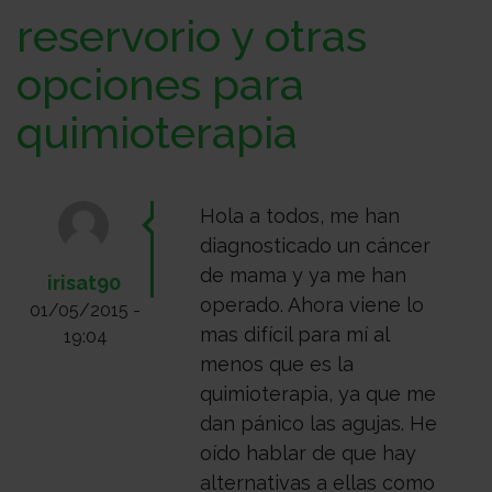
Sobre
reservorio y otras
opciones para
nosotros
Colabora
quimioterapia
Todo
Hola a todos, me han
diagnosticado un cáncer
sobre
Investigación
de mama y ya me han
irisat90
operado. Ahora viene lo
01/05/2015 -
mas difícil para mí al
19:04
el
Transparencia
menos que es la
quimioterapia, ya que me
dan pánico las agujas. He
cancer
Trabaja
oído hablar de que hay
alternativas a ellas como