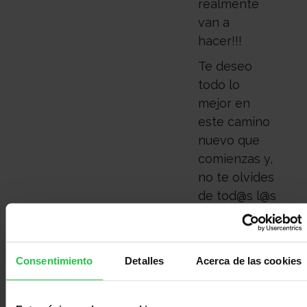
realmente
van a
hacer!!!
Te deseo
todo lo
mejor en
este camino
nuevo que
comienzas y,
no te olvides
de tod@s l@s
que estamos
aquí y, sigue
diciéndonos
Consentimiento
Detalles
Acerca de las cookies
cómo te va
yendo el
tratamiento.