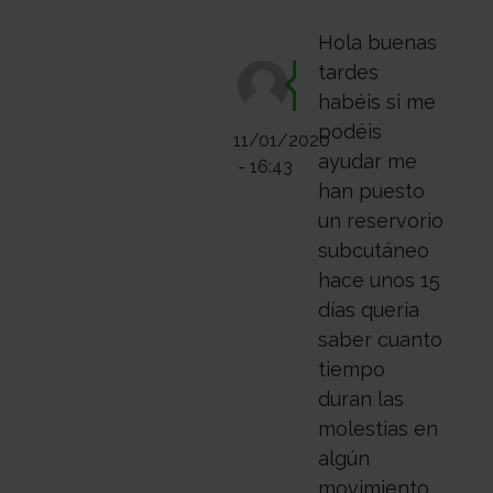
Médico
Acompañamiento
Hola buenas
tardes
habéis si me
podéis
11/01/2020
ayudar me
- 16:43
han puesto
un reservorio
subcutáneo
hace unos 15
días queria
saber cuanto
tiempo
duran las
molestias en
algún
movimiento