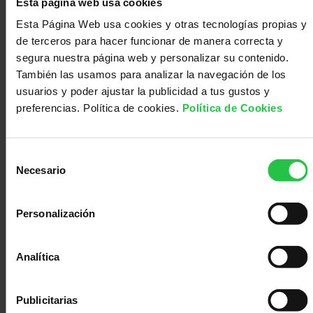
Esta página web usa cookies
Esta Página Web usa cookies y otras tecnologías propias y
Un abrazo y
de terceros para hacer funcionar de manera correcta y
hasta
segura nuestra página web y personalizar su contenido.
pronto!!!
También las usamos para analizar la navegación de los
usuarios y poder ajustar la publicidad a tus gustos y
preferencias. Política de cookies.
Política de Cookies
Inicie sesión
o
registrese
para enviar
Selección
comentarios
Necesario
de
consentimiento
Personalización
Hace 11 años
Analítica
Hola Irisat, a
Publicitarias
mi también