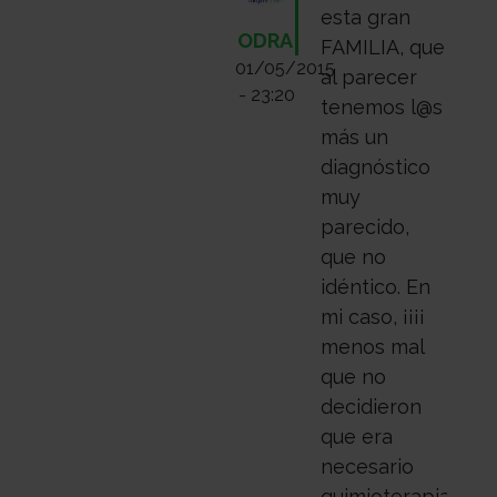
esta gran
ODRA
FAMILIA, que
01/05/2015
al parecer
- 23:20
tenemos l@s
más un
diagnóstico
muy
parecido,
que no
idéntico. En
mi caso, ¡¡¡¡
menos mal
que no
decidieron
que era
necesario
quimioterapia,