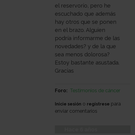
con
Sala
el reservorio, pero he
escuchado que además
hay otros que se ponen
nosotros
de
Observatorio
en el brazo. Alguien
podría informarme de las
novedades? y de la que
prensa
Actualidad
sea menos dolorosa?
Estoy bastante asustada.
Gracias
Apoyo
Foro
Testimonios de cáncer
psicológico
Atención
o
para
Inicie sesión
registrese
enviar comentarios
social
Orientación
Hace 6 años