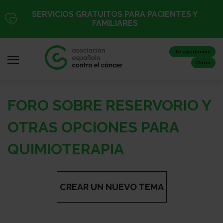
Pasar
SERVICIOS GRATUITOS PARA PACIENTES Y
al
FAMILIARES
contenido
principal
Te ayudamos
Dona
FORO SOBRE RESERVORIO Y
Iniciar
sesión
OTRAS OPCIONES PARA
/
QUIMIOTERAPIA
Registro
CREAR UN NUEVO TEMA
Inicio