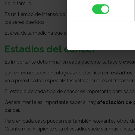
de la familia.
consentimiento
Es un tiempo de intenso dolor, pero también de trascendent
los seres queridos.
El área de la medicina que se ocupa de la atención a los 
Estadios del cáncer
Es importante determinar en cada paciente, la fase o
esta
Las enfermedades oncológicas se clasifican en
estadios.
va a permitir a los especialistas valorar cuál es el tratamie
El estadio de cada tipo de cáncer es importante para sabe
Generalmente es importante saber si hay
afectación de g
cáncer.
Pero en cada caso pueden ser también relevantes otros d
Cuanto más incipiente sea el estadio, suele ser más eficaz 