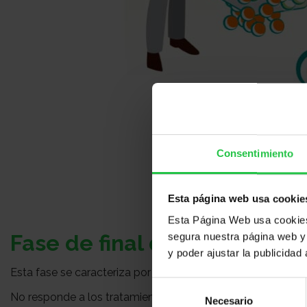
Consentimiento
Esta página web usa cookie
Esta Página Web usa cookies 
Fase de final de vida
segura nuestra página web y 
y poder ajustar la publicidad
Esta fase se caracteriza por la existencia de enfermedad 
Selección
No responde a los tratamientos empleados habitualmente.
Necesario
de