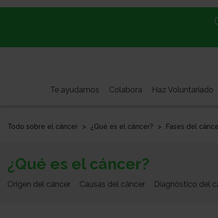
Pasar
al
contenido
principal
Te ayudamos
Colabora
Haz Voluntariado
Todo sobre el cáncer
¿Qué es el cáncer?
Fases del cánce
Todo
¿Qué es el cáncer?
sobre
el
Origen del cáncer
Causas del cáncer
Diagnóstico del c
cáncer