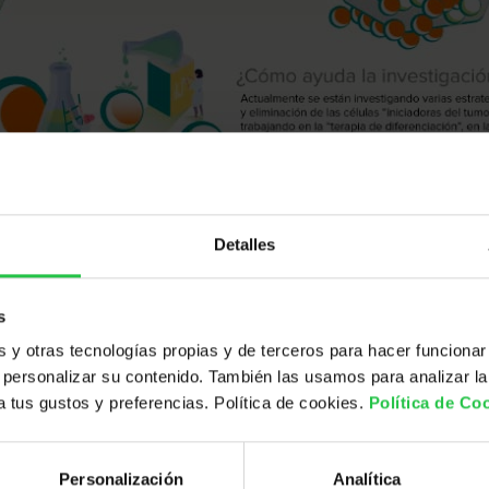
Detalles
s
y otras tecnologías propias y de terceros para hacer funcionar
personalizar su contenido. También las usamos para analizar la
 a tus gustos y preferencias. Política de cookies.
Política de Co
oncológica avanzada,
progresiva e irreversible
(incurable)
 Se acompaña de múltiples síntomas que provocan gran male
Personalización
Analítica