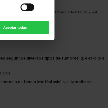
 este tiempo facilita el reencuentro con uno mismo y con
iativos
o medicina paliativa.
Aceptar todas
entes según los diversos tipos de tumores
, que es lo que
lución.
esiones a distancia
(
metástasis
), y el
tamaño
del