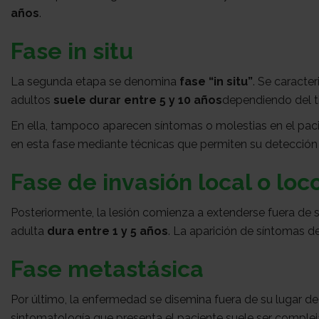
años
.
Fase in situ
La segunda etapa se denomina
fase “in situ”
. Se caracte
adultos
suele durar entre 5 y 10 años
dependiendo del t
En ella, tampoco aparecen síntomas o molestias en el pac
en esta fase mediante técnicas que permiten su detección
Fase de invasión local o loc
Posteriormente, la lesión comienza a extenderse fuera de 
adulta
dura entre 1 y 5 años
. La aparición de síntomas d
Fase metastásica
Por último, la enfermedad se disemina fuera de su lugar de
sintomatología que presenta el paciente suele ser compleja