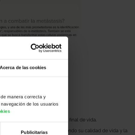
Acerca de las cookies
 de manera correcta y
 navegación de los usuarios
okies
, también se conoce cómo fase final de vida.
star en el enfermo disminuyendo su calidad de vida y la
Publicitarias