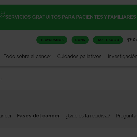
SERVICIOS GRATUITOS PARA PACIENTES Y FAMILIARES
C
TE AYUDAMOS
DONA
HAZTE SOCIO
Todo sobre el cáncer
Cuidados paliativos
Investigació
r
áncer
Fases del cáncer
¿Qué es la recidiva?
Preguntas