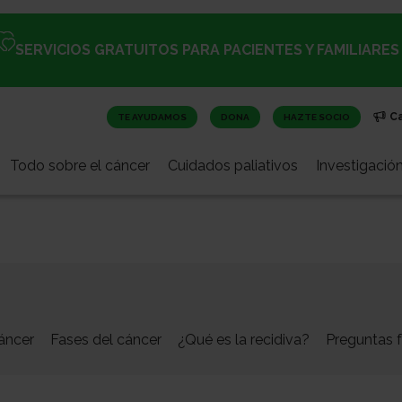
SERVICIOS GRATUITOS PARA PACIENTES Y FAMILIARES
C
TE AYUDAMOS
DONA
HAZTE SOCIO
Todo sobre el cáncer
Cuidados paliativos
Investigació
áncer
Fases del cáncer
¿Qué es la recidiva?
Preguntas f