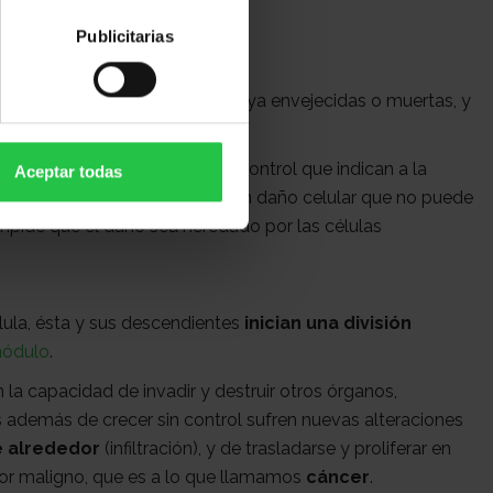
Publicitarias
 con el fin de reemplazar a las ya envejecidas o muertas, y
los distintos órganos.
 una serie de mecanismos de control que indican a la
Aceptar todas
estática. Cuando se produce un daño celular que no puede
mpide que el daño sea heredado por las células
ula, ésta y sus descendientes
inician una división
nódulo
.
la capacidad de invadir y destruir otros órganos,
además de crecer sin control sufren nuevas alteraciones
de alrededor
(infiltración), y de trasladarse y proliferar en
or maligno, que es a lo que llamamos
cáncer
.