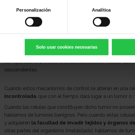
Personalización
Analítica
Estas células se dividen periódicamente y de forma regular
mantener así la integridad y el correcto funcionamiento de 
El
proceso de división de las células
está regulado por
Solo usar cookies necesarias
célula cuándo comenzar a dividirse y cuándo permanecer 
ser reparado se produce una autodestrucción celular que i
descendientes.
Cuando estos mecanismos de control se alteran en una cél
incontrolada
, que con el tiempo dará lugar a un tumor o
Cuando las células que constituyen dicho tumor no poseen 
hablamos de tumores benignos. Pero cuando estas células 
y adquieren
la facultad de invadir tejidos y órganos 
otras partes del organismo (metástasis), hablamos de tum