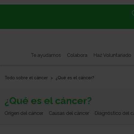
Pasar
al
contenido
principal
Te ayudamos
Colabora
Haz Voluntariado
Todo sobre el cáncer
¿Qué es el cáncer?
Todo
¿Qué es el cáncer?
sobre
el
Origen del cáncer
Causas del cáncer
Diagnóstico del c
cáncer