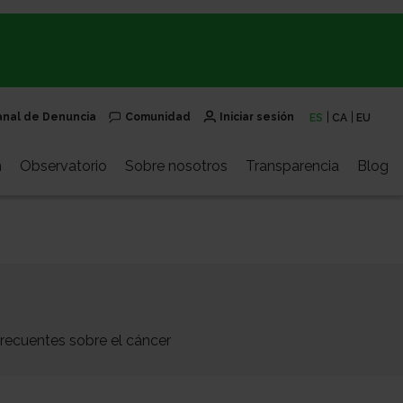
anal de Denuncia
Comunidad
Iniciar sesión
ES
CA
EU
n
Observatorio
Sobre nosotros
Transparencia
Blog
recuentes sobre el cáncer