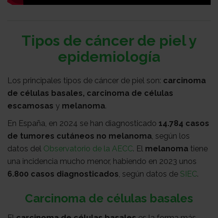
con
Sala
Tipos de cáncer de piel y
nosotros
de
Observatorio
epidemiología
prensa
Actualidad
Los principales tipos de cáncer de piel son:
carcinoma
de células basales, carcinoma de células
escamosas
y
melanoma
.
Apoyo
En España, en 2024 se han diagnosticado
14.784 casos
de tumores cutáneos no melanoma
, según los
datos del
Observatorio de la AECC
. El
melanoma
tiene
psicológico
Atención
una incidencia mucho menor, habiendo en 2023 unos
6.800 casos diagnosticados
, según datos de
SIEC
.
social
Orientación
Carcinoma de células basales
El
carcinoma de células basales
es la forma más