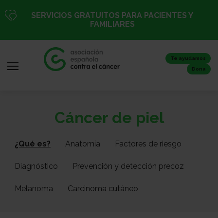
Pasar
SERVICIOS GRATUITOS PARA PACIENTES Y
al
FAMILIARES
contenido
principal
Te ayudamos
Dona
Iniciar
Todo
Cáncer de piel
sesión
sobre
/
el
Registro
¿Qué es?
Anatomía
Factores de riesgo
cáncer
Diagnóstico
Prevención y detección precoz
Inicio
Melanoma
Carcinoma cutáneo