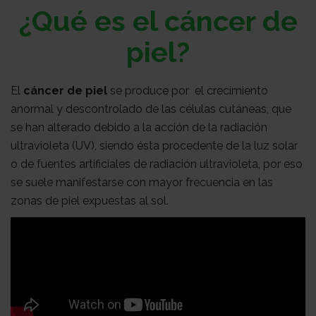
Sobre
¿Qué es el cáncer de
piel?
nosotros
Colabora
El
cáncer de piel
se produce por el crecimiento
anormal y descontrolado de las células cutáneas, que
Todo
se han alterado debido a la acción de la radiación
ultravioleta (UV), siendo ésta procedente de la luz solar
o de fuentes artificiales de radiación ultravioleta, por eso
sobre
Investigación
se suele manifestarse con mayor frecuencia en las
zonas de piel expuestas al sol.
el
Transparencia
cancer
Trabaja