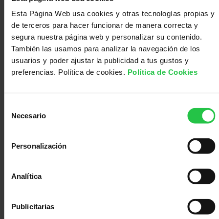
segundo cáncer de piel más frecuente. Supone hasta
Esta Página Web usa cookies y otras tecnologías propias y
un
20-25% de los tumores malignos cutáneos
.
de terceros para hacer funcionar de manera correcta y
Se producen por crecimiento anómalo de las células
segura nuestra página web y personalizar su contenido.
escamosas, los queratinocitos, que conforman casi toda
También las usamos para analizar la navegación de los
la capa más exterior de la piel (epidermis).
usuarios y poder ajustar la publicidad a tus gustos y
preferencias. Política de cookies.
Política de Cookies
Tienen el aspecto de heridas con costra y bordes
sobreelevados que sangran fácilmente.
Selección
Pueden aparecer en cualquier parte del cuerpo, aunque
Necesario
de
suelen darse en áreas que suelen estar expuestas a la
consentimiento
luz UV como, por ejemplo, orejas, cara, cuero cabelludo,
manos, brazos y piernas. El daño provocado por la
Personalización
exposición solar en las células es acumulativo, por lo
que el riesgo de padecer este cáncer se incrementa con
Analítica
la edad.
Es un tumor con capacidad para dar metástasis sobre
Publicitarias
todo a nivel ganglionar, pero esto es infrecuente y solo