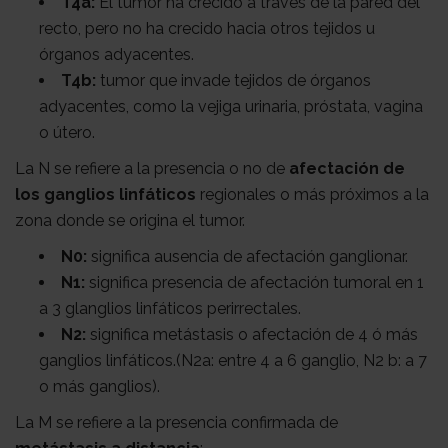
T4a:
El tumor ha crecido a través de la pared del
recto, pero no ha crecido hacia otros tejidos u
órganos adyacentes.
T4b:
tumor que invade tejidos de órganos
adyacentes, como la vejiga urinaria, próstata, vagina
o útero.
La N se refiere a la presencia o no de
afectación de
los ganglios linfáticos
regionales o más próximos a la
zona donde se origina el tumor.
N0:
significa ausencia de afectación ganglionar.
N1:
significa presencia de afectación tumoral en 1
a 3 glanglios linfáticos perirrectales.
N2:
significa metástasis o afectación de 4 ó más
ganglios linfáticos.(N2a: entre 4 a 6 ganglio, N2 b: a 7
o más ganglios).
La M se refiere a la presencia confirmada de