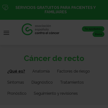
Pasar
SERVICIOS GRATUITOS PARA PACIENTES Y
al
FAMILIARES
contenido
principal
Te ayudamos
Dona
Iniciar
Todo
Cáncer de recto
sesión
sobre
/
el
Registro
¿Qué es?
Anatomía
Factores de riesgo
cáncer
Síntomas
Diagnóstico
Tratamientos
Inicio
Pronóstico
Seguimiento y revisiones