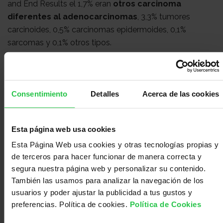
and End Results el 1,7% eran
otros carcinoma
diferentes al adenocarcinomas
, 3,3% tumores
carcinoides, 0,5% carcinomas epidermoides, 0,1%
sarcomas y 0,1% otros tipos.
Neoplasias neuroendocrinas:
Las neoplasias
neuroendocrinas pueden localizarse en diferentes
órganos. Se clasifican por su grado de diferenciación
Consentimiento
Detalles
Acerca de las cookies
(bien o pobremente diferenciados) y su grado
histológico (G1, G2 y G3), De esta manera forman 3
grupos diferentes: tumor neuroendocrino (NET);
Esta página web usa cookies
carcinoma neuroendocrino (NEC) y carcinoma
Esta Página Web usa cookies y otras tecnologías propias y
adenoneuroendocrino mixto (MANEC).su tratamiento
de terceros para hacer funcionar de manera correcta y
es quirúrgico y en algún caso es preciso añadir
segura nuestra página web y personalizar su contenido.
quimioterapia.
También las usamos para analizar la navegación de los
Sarcomas:
La mayoría de estos tumores son
usuarios y poder ajustar la publicidad a tus gustos y
gastrointestinal stromal tumor (GIST). Se pueden
preferencias. Política de cookies.
Política de Cookies
localizar en todo el
aparato digestivo
, el 10% de