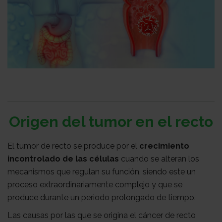
con
Sala
nosotros
de
Observatorio
prensa
Actualidad
Origen del tumor en el recto
Apoyo
El tumor de recto se produce por el
crecimiento
psicológico
Atención
incontrolado de las células
cuando se alteran los
mecanismos que regulan su función, siendo este un
proceso extraordinariamente complejo y que se
social
Orientación
produce durante un periodo prolongado de tiempo.
Las causas por las que se origina el cáncer de recto