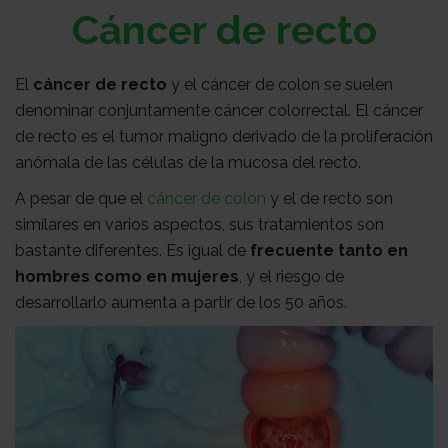
Sobre
Cáncer de recto
El
cáncer de recto
y el cáncer de colon se suelen
nosotros
Colabora
denominar conjuntamente cáncer colorrectal. El cáncer
de recto es el tumor maligno derivado de la proliferación
Todo
anómala de las células de la mucosa del recto.
A pesar de que el
cáncer de colon
y el de recto son
similares en varios aspectos, sus tratamientos son
sobre
Investigación
bastante diferentes. Es igual de
frecuente tanto en
hombres como en mujeres
, y el riesgo de
desarrollarlo aumenta a partir de los 50 años.
el
Transparencia
cancer
Trabaja