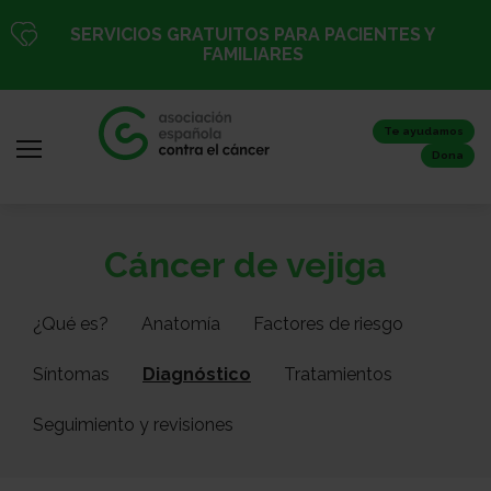
Pasar
SERVICIOS GRATUITOS PARA PACIENTES Y
al
FAMILIARES
contenido
principal
Te ayudamos
Dona
Iniciar
Todo
Cáncer de vejiga
sesión
sobre
/
el
Registro
¿Qué es?
Anatomía
Factores de riesgo
cáncer
Síntomas
Diagnóstico
Tratamientos
Inicio
Seguimiento y revisiones