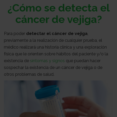
Sobre
¿Cómo se detecta el
cáncer de vejiga?
nosotros
Colabora
Para poder
detectar el cáncer de vejiga
,
previamente a la realización de cualquier prueba, el
Todo
médico realizará una historia clínica y una exploración
física que le orienten sobre hábitos del paciente y/o la
existencia de
síntomas y signos
que puedan hacer
sobre
Investigación
sospechar la existencia de un cáncer de vejiga o de
otros problemas de salud.
el
Transparencia
cancer
Trabaja