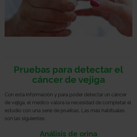
con
Sala
nosotros
de
Observatorio
prensa
Actualidad
Pruebas para detectar el
Apoyo
cáncer de vejiga
Con esta información y para poder detectar un cáncer
psicológico
Atención
de vejiga, el médico valora la necesidad de completar el
estudio con una serie de pruebas. Las más habituales
son las siguientes:
social
Orientación
Análisis de orina