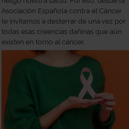
riesgo nuestra salud. Por eso, desde la
con
Sala
Asociación Española contra el Cáncer
te invitamos a desterrar de una vez por
nosotros
de
Observatorio
todas esas creencias dañinas que aún
existen en torno al cáncer.
prensa
Actualidad
Apoyo
psicológico
Atención
social
Orientación