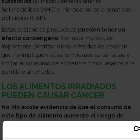
sustancias
químicas llamadas aminas
heterocíclicas (AHC) e hidrocarburos aromáticos
policíclico (HAP).
Estas sustancias producidas
pueden tener un
efecto cancerígeno
. Por este motivo, es
importante priorizar otros métodos de cocción
que no impliquen altas temperaturas tan altas y
limitar el consumo de alimentos fritos, asados a la
parrilla o ahumados.
LOS ALIMENTOS IRRADIADOS
PUEDEN CAUSAR CÁNCER
No.
No existe evidencia de que el consumo de
este tipo de alimento aumente el riesgo de
cáncer
. Se irradian determinados alimentos con el
objeto de matar los organismos dañinos que