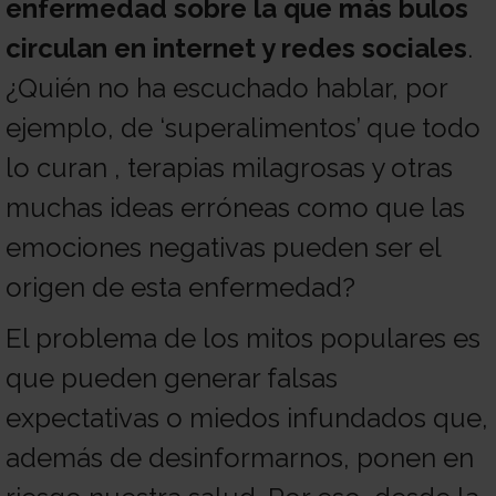
enfermedad sobre la que más bulos
Sobre
circulan en internet y redes sociales
.
¿Quién no ha escuchado hablar, por
nosotros
Colabora
ejemplo, de ‘superalimentos’ que todo
lo curan , terapias milagrosas y otras
Todo
muchas ideas erróneas como que las
emociones negativas pueden ser el
sobre
Investigación
origen de esta enfermedad?
El problema de los mitos populares es
el
Transparencia
que pueden generar falsas
expectativas o miedos infundados que,
cancer
Trabaja
además de desinformarnos, ponen en