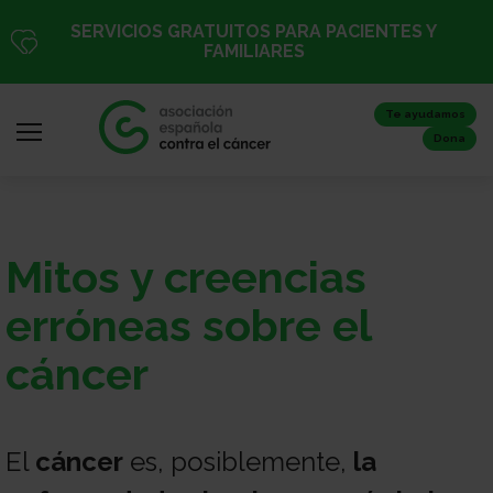
Pasar
SERVICIOS GRATUITOS PARA PACIENTES Y
al
FAMILIARES
contenido
principal
Te ayudamos
Dona
Iniciar
Mitos y creencias
sesión
/
erróneas sobre el
Registro
cáncer
Inicio
El
cáncer
es, posiblemente,
la