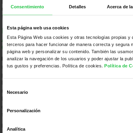
podría acelerar la destrucción del mismo. La
Consentimiento
Detalles
Acerca de la
radiación no permanece en el alimento irradiado
tras el tratamiento.
Esta página web usa cookies
LAS PLANTAS PUEDEN
Esta Página Web usa cookies y otras tecnologías propias y 
AYUDARNOS A PROTEGERNOS DEL
terceros para hacer funcionar de manera correcta y segura 
CÁNCER
página web y personalizar su contenido. También las usamo
Falso.
Algunos de los compuestos presentes en
analizar la navegación de los usuarios y poder ajustar la pub
tus gustos y preferencias. Política de cookies.
Política de 
muchas plantas o productos de herbolarios
pueden tener posibles efectos beneficiosos sobre
los seres humanos. Hasta el momento se han
Selección
reconocido como beneficiosos compuestos como
Necesario
de
los denominados flavonoides (presentes en
consentimiento
cítricos, cerezas, manzanas, cebollas, grosellas,
Personalización
tomates, uvas…) con un papel antioxidante.
Pero
no hay evidencia científica de que haya
Analítica