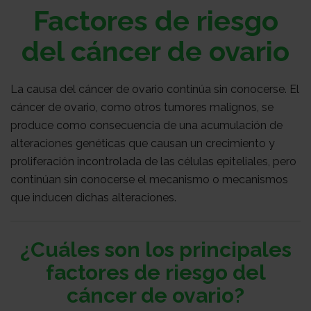
Sobre
Factores de riesgo
del cáncer de ovario
nosotros
Colabora
La causa del cáncer de ovario continúa sin conocerse. El
cáncer de ovario, como otros tumores malignos, se
Todo
produce como consecuencia de una acumulación de
alteraciones genéticas que causan un crecimiento y
proliferación incontrolada de las células epiteliales, pero
sobre
Investigación
continúan sin conocerse el mecanismo o mecanismos
que inducen dichas alteraciones.
el
Transparencia
¿Cuáles son los principales
factores de riesgo del
cancer
Trabaja
cáncer de ovario?