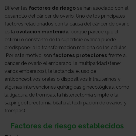
con
Sala
Diferentes
factores de riesgo
se han asociado con el
desarrollo del cáncer de ovario. Uno de los principales
factores relacionados con la causa del cáncer de ovario
nosotros
de
Observatorio
es la
ovulación mantenida
, porque parece que el
estímulo constante de la superficie ovárica puede
predisponer a la transformación maligna de las células
prensa
Actualidad
Por este motivo, son
factores protectores
frente al
cáncer de ovario el embarazo, la multiparidad (tener
varios embarazos), la lactancia, el uso de
Apoyo
anticonceptivos orales o dispositivos intrauterinos y
algunas intervenciones quirúrgicas ginecológicas, como
la ligadura de trompas, la histerectomía simple o la
psicológico
Atención
salpingooforectomía bilateral (extirpación de ovarios y
trompas).
social
Orientación
Factores de riesgo establecidos