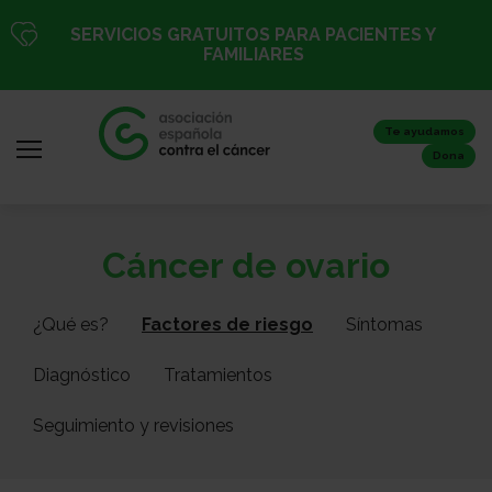
Pasar
SERVICIOS GRATUITOS PARA PACIENTES Y
al
FAMILIARES
contenido
principal
Te ayudamos
Dona
Iniciar
Todo
Cáncer de ovario
sesión
sobre
/
el
Registro
¿Qué es?
Factores de riesgo
Síntomas
cáncer
Diagnóstico
Tratamientos
Inicio
Seguimiento y revisiones