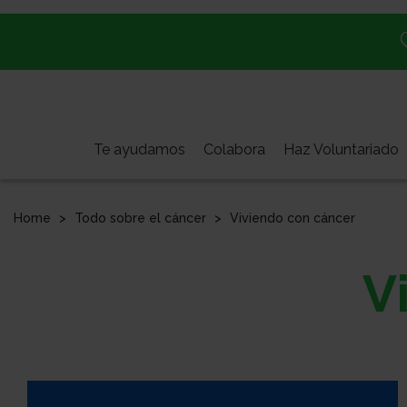
Pasar
al
contenido
principal
Te ayudamos
Colabora
Haz Voluntariado
Home
Todo sobre el cáncer
Viviendo con cáncer
V