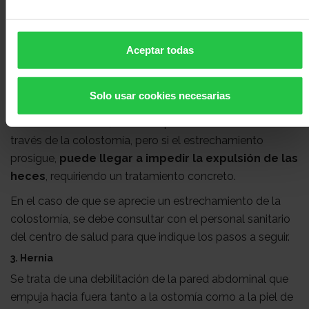
importante mantener una buena higiene diaria y secar
bien la zona de la irritación.
2. Estenosis
Aceptar todas
Es normal que durante los primeros meses tras la
intervención, el diámetro de la colostomía disminuya
Solo usar cookies necesarias
ligeramente y sea necesario adaptar el adhesivo de la
bolsa. En este caso, las heces pasan sin dificultad a
través de la colostomía, pero si el estrechamiento
prosigue,
puede llegar a impedir la expulsión de las
heces
, requiriendo un tratamiento concreto.
En el caso de que se aprecie un estrechamiento de la
colostomía, se debe consultar con el personal sanitario
del centro de salud para que indique los pasos a seguir.
3. Hernia
Se trata de una debilitación de la pared abdominal que
empuja hacia fuera tanto a la ostomía como a la piel de