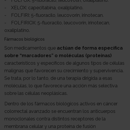
- FOLFOX: 5-fluoracilo, leucovotin, oxaliplatino.
- XELOX: capecitabina, oxaliplatino.
- FOLFIRI: 5-fluoracilo, leucovorin, irinotecan.
- FOLFIRIOX: 5-fluoracilo, leucovorin, irinotecan,
oxaliplatino.
Fármacos biológicos
Son medicamentos que
actúan de forma específica
sobre “marcadores” o moléculas (proteínas)
característicos y específicos de algunos tipos de células
malignas que favorecen su crecimiento y supervivencia.
Se trata, por lo tanto, de una terapia dirigida a esas
moléculas, lo que favorece una acción más selectiva
sobre las células neoplásicas.
Dentro de los fármacos biológicos activos en cáncer
colorrectal avanzado se encuentran los anticuerpos
monoclonales contra distintos receptores de la
membrana celular y una proteína de fusión