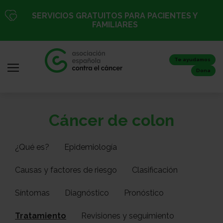
Pasar
SERVICIOS GRATUITOS PARA PACIENTES Y
al
FAMILIARES
contenido
principal
Te ayudamos
Dona
Iniciar
Todo
Cáncer de colon
sesión
sobre
/
el
Registro
¿Qué es?
Epidemiología
cáncer
Causas y factores de riesgo
Clasificación
Inicio
Síntomas
Diagnóstico
Pronóstico
Tratamiento
Revisiones y seguimiento