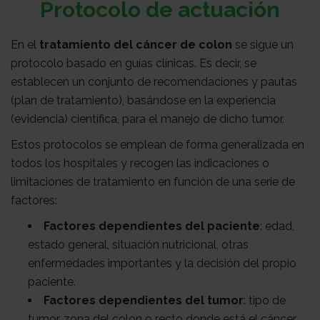
Protocolo de actuación
Médico
Acompañamiento
En el
tratamiento del cáncer de colon
se sigue un
protocolo basado en guías clínicas. Es decir, se
establecen un conjunto de recomendaciones y pautas
(plan de tratamiento), basándose en la experiencia
(evidencia) científica, para el manejo de dicho tumor.
Estos protocolos se emplean de forma generalizada en
todos los hospitales y recogen las indicaciones o
limitaciones de tratamiento en función de una serie de
factores:
Factores dependientes del paciente
: edad,
estado general, situación nutricional, otras
enfermedades importantes y la decisión del propio
paciente.
Factores dependientes del tumor
: tipo de
tumor, zona del colon o recto donde está el cáncer,