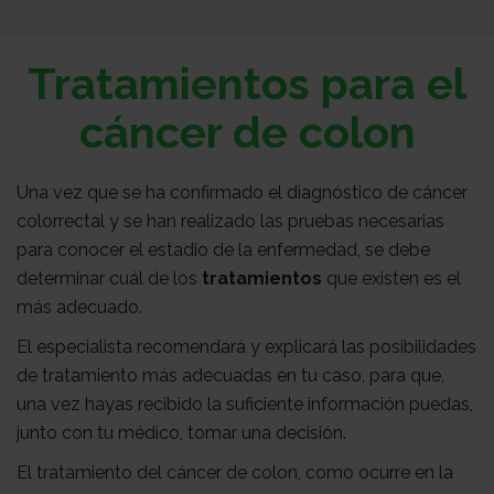
Sobre
Tratamientos para el
nosotros
Colabora
cáncer de colon
Todo
Una vez que se ha confirmado el diagnóstico de cáncer
colorrectal y se han realizado las pruebas necesarias
para conocer el estadio de la enfermedad, se debe
sobre
Investigación
determinar cuál de los
tratamientos
que existen es el
más adecuado.
el
Transparencia
El especialista recomendará y explicará las posibilidades
de tratamiento más adecuadas en tu caso, para que,
una vez hayas recibido la suficiente información puedas,
cancer
Trabaja
junto con tu médico, tomar una decisión.
El tratamiento del cáncer de colon, como ocurre en la