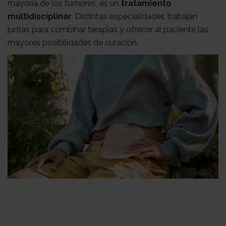
mayoría de los tumores, es un
tratamiento
con
Sala
multidisciplinar
. Distintas especialidades trabajan
juntas para combinar terapias y ofrecer al paciente las
mayores posibilidades de curación.
nosotros
de
Observatorio
prensa
Actualidad
Apoyo
psicológico
Atención
social
Orientación