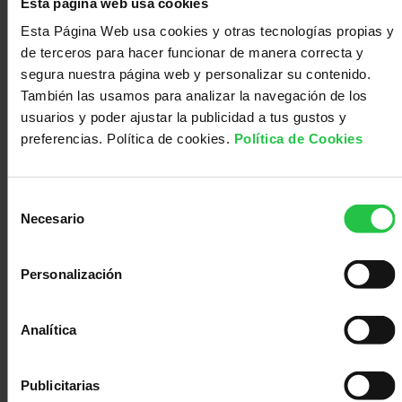
Esta página web usa cookies
no tirar de ella.
Esta Página Web usa cookies y otras tecnologías propias y
Si se está fuera de casa y no se dispone de agua y
de terceros para hacer funcionar de manera correcta y
jabón, y existe la necesidad de cambiar la bolsa, se
segura nuestra página web y personalizar su contenido.
pueden emplear
toallitas limpiadoras
y secar con un
También las usamos para analizar la navegación de los
pañuelo de papel.
usuarios y poder ajustar la publicidad a tus gustos y
Complicaciones del estoma y cómo prevenirlas
preferencias. Política de cookies.
Política de Cookies
1. Irritación cutánea
Selección
Es un
problema bastante frecuente
que consiste en
Necesario
de
enrojecimiento de la piel que rodea al estoma.
consentimiento
Generalmente, se produce por contacto continuado de
las heces con la piel cuando no coincide exactamente el
Personalización
tamaño del estoma con el del adhesivo, o por la retirada
brusca del mismo. Habitualmente desaparecen con el
Analítica
empleo de cremas barrera, o soluciones cicatrizantes
(es importante esperar a que sequen antes de aplicar el
Publicitarias
adhesivo, para que pegue bien sobre la piel). Además, es