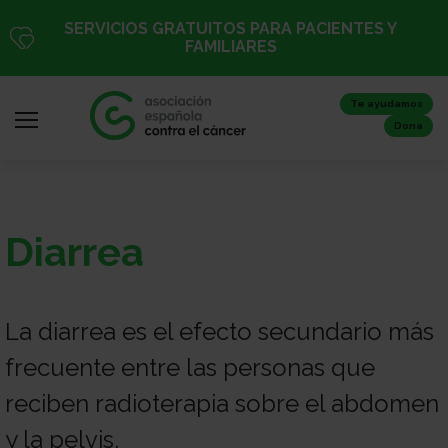
Pasar
SERVICIOS GRATUITOS PARA PACIENTES Y
al
FAMILIARES
contenido
principal
Te ayudamos
Dona
Iniciar
Diarrea
sesión
/
Registro
La diarrea es el efecto secundario más
frecuente entre las personas que
Inicio
reciben radioterapia sobre el abdomen
y la pelvis.