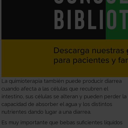
con
Sala
nosotros
de
Observatorio
prensa
Actualidad
Apoyo
La quimioterapia también puede producir diarrea
cuando afecta a las células que recubren el
psicológico
Atención
intestino, sus células se alteran y pueden perder la
capacidad de absorber el agua y los distintos
social
Orientación
nutrientes dando lugar a una diarrea.
Es muy importante que bebas suficientes líquidos