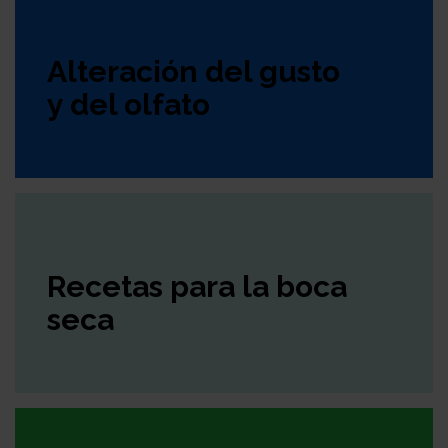
Sobre
Alteración del gusto
nosotros
Colabora
y del olfato
Todo
sobre
Investigación
Recetas para la boca
seca
el
Transparencia
cancer
Trabaja