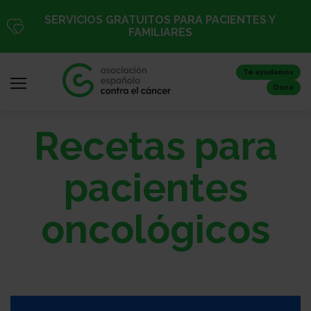
Pasar
SERVICIOS GRATUITOS PARA PACIENTES Y
al
FAMILIARES
contenido
principal
Te ayudamos
Dona
Recetas para
Iniciar
sesión
pacientes
/
Registro
oncológicos
Inicio