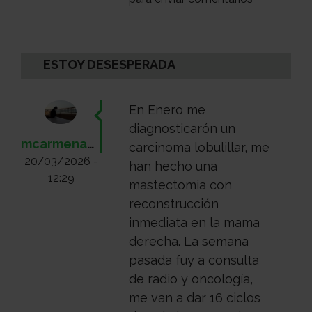
pesar
de
Tamoxifeno
ESTOY DESESPERADA
En Enero me
diagnosticarón un
mcarmenas@gmail.com
carcinoma lobulillar, me
20/03/2026 -
han hecho una
12:29
mastectomia con
reconstrucción
inmediata en la mama
derecha. La semana
pasada fuy a consulta
de radio y oncología,
me van a dar 16 ciclos