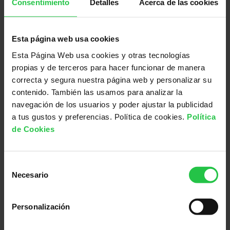
Consentimiento
Detalles
Acerca de las cookies
radio y tamoxifeno por
5 años , ganglio
negativo.
Esta página web usa cookies
Esta Página Web usa cookies y otras tecnologías
propias y de terceros para hacer funcionar de manera
correcta y segura nuestra página web y personalizar su
Foro
Cáncer de mama
contenido. También las usamos para analizar la
navegación de los usuarios y poder ajustar la publicidad
sobre
Lee más
1 comentario
a tus gustos y preferencias. Política de cookies.
Política
Recurrente
o
Inicie sesión
registrese
de Cookies
después
para enviar comentarios
de
7
Selección
años
Necesario
de
RECIDIVA A PESAR DE TAMOXIFENO
consentimiento
Personalización
Hola a todas/os.