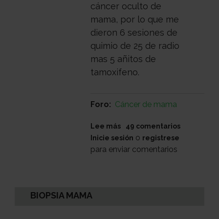
cáncer oculto de
mama, por lo que me
dieron 6 sesiones de
quimio de 25 de radio
mas 5 añitos de
tamoxifeno.
Foro
Cáncer de mama
sobre
Lee más
49 comentarios
efectos
o
Inicie sesión
registrese
secundarios
para enviar comentarios
tamoxifeno
BIOPSIA MAMA