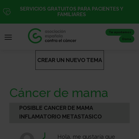
Pasar
SERVICIOS GRATUITOS PARA PACIENTES Y
al
FAMILIARES
contenido
principal
Te ayudamos
Dona
CREAR UN NUEVO TEMA
Iniciar
sesión
/
Cáncer de mama
Registro
POSIBLE CANCER DE MAMA
INFLAMATORIO METASTASICO
Inicio
Hola, me gustaría que