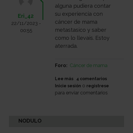
Sobre
alguna pudiera contar
su experiencia con
Eri_42
cáncer de mama
22/11/2023 -
nosotros
Colabora
metastasico y saber
00:55
como lo llevais. Estoy
aterrada.
Todo
Foro
Cáncer de mama
sobre
Investigación
sobre
Lee más
4 comentarios
posible
o
Inicie sesión
registrese
cancer
el
Transparencia
para enviar comentarios
de
mama
inflamatorio
cancer
Trabaja
metastasico
NODULO