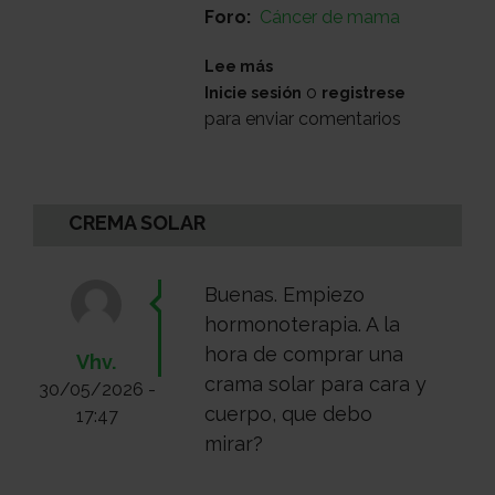
Foro
Cáncer de mama
sobre
Lee más
Colocación
o
Inicie sesión
registrese
arpón
para enviar comentarios
previo
a
la
intervención
CREMA SOLAR
Buenas. Empiezo
hormonoterapia. A la
hora de comprar una
Vhv.
crama solar para cara y
30/05/2026 -
cuerpo, que debo
17:47
mirar?