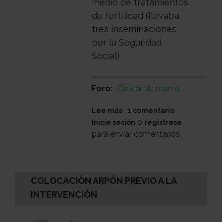
medio de tratamientos
de fertilidad (llevaba
tres inseminaciones
por la Seguridad
Social).
Foro
Cáncer de mama
sobre
Lee más
1 comentario
Cancer
o
Inicie sesión
registrese
de
para enviar comentarios
mama
triple
negativo
COLOCACIÓN ARPÓN PREVIO A LA
INTERVENCIÓN