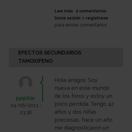
Médico
Acompañamiento
sobre
Lee más
2 comentarios
Nodulo
o
Inicie sesión
registrese
para enviar comentarios
EFECTOS SECUNDARIOS
TAMOXIFENO
Hola amigos: Soy
nueva en este mundo
de los foros y estoy un
pppilar
poco perdida. Tengo 42
04/06/2013 -
años y dos niñas
23:38
preciosas, hace un año
me diagnosticaron un