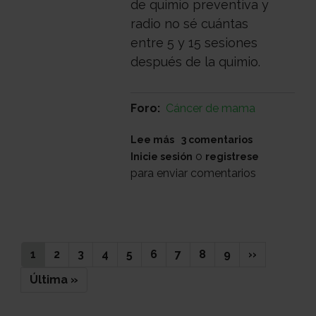
de quimio preventiva y
radio no sé cuántas
entre 5 y 15 sesiones
después de la quimio.
Foro
Cáncer de mama
sobre
Lee más
3 comentarios
Estoy
o
Inicie sesión
registrese
desesperada
para enviar comentarios
Paginación
Página
1
Page
2
Page
3
Page
4
Page
5
Page
6
Page
7
Page
8
Page
9
Siguiente
››
actual
página
Última
Última »
página