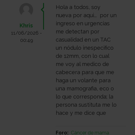
con
Sala
Hola a todos, soy
nueva por aqui... por un
ingreso en urgencias
Khris
nosotros
de
Observatorio
me detectan por
11/06/2026 -
casualidad en un TAC
00:49
un nódulo inespecifico
prensa
Actualidad
de 12mm, con lo cual
me voy al medico de
cabecera para que me
Apoyo
haga un volante para
una mamografia, eco o
psicológico
Atención
lo que corresponda; la
persona sustituta me lo
hace y me dice que
social
Orientación
Foro
Cáncer de mama