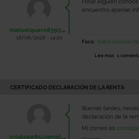
Hola! Alguien conoce
encuentro apenas inf
manuelquero839@gmail.com
16/06/2026 - 14:20
Foro
Sobre nuestros fo
sobre
Lee más
1 coment
Adenocarc
polimorfo
en
glándula
CERTIFICADO DECLARACIÓN DE LA RENTA
salival
menor?
Buenas tardes, necesi
declaración de la ren
Mi correo es
croslop
croslope65@gmail.com