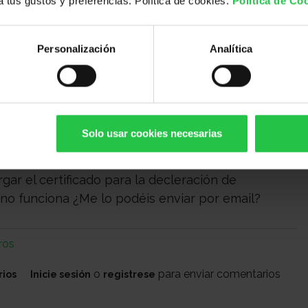
 a tus gustos y preferencias. Política de cookies.
Política de Co
ros
Personalización
Analítica
o
para enviar comentarios
rios
Inicie sesión
registrese
HACIENDA
Solo usar cookies necesarias
gar el certificado para la decleración de
 no funciona ¿Me lo podéis enviar por email?
ros
o
para enviar comentarios
rios
Inicie sesión
registrese