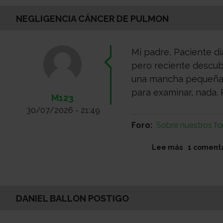
NEGLIGENCIA CÁNCER DE PULMON
Mi padre, Paciente d
pero reciente descub
una mancha pequeña 
para examinar, nada.
M123
30/07/2026 - 21:49
Foro
Sobre nuestros fo
sobre
Lee más
1 coment
Negligenc
cáncer
de
pulmon
DANIEL BALLON POSTIGO