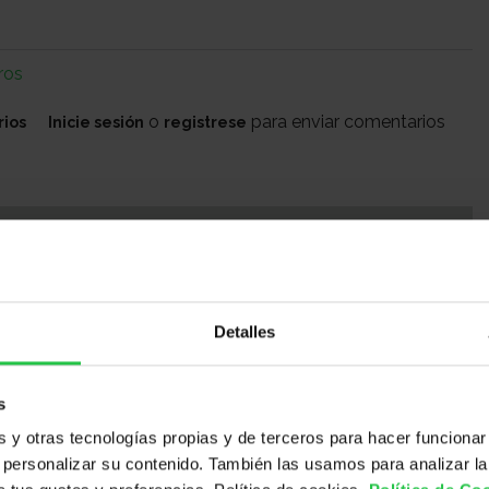
ros
o
para enviar comentarios
rios
Inicie sesión
registrese
O
ÓN
ÑO 2025
Detalles
do de la Donación del año 2025 para la Renta.
04@hotmail.com
s
y otras tecnologías propias y de terceros para hacer funcionar
personalizar su contenido. También las usamos para analizar la