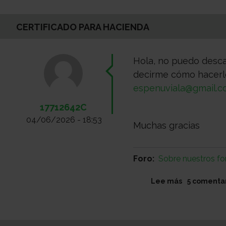
descargar
el
CERTIFICADO PARA HACIENDA
certificado
para
hacienda
Hola, no puedo desca
decirme cómo hacerlo
espenuviala@gmail.
17712642C
04/06/2026 - 18:53
Muchas gracias
Foro
Sobre nuestros fo
sobre
Lee más
5 comenta
Certificado
para
Hacienda