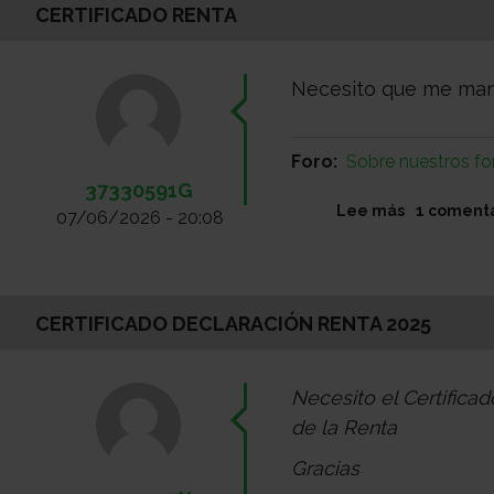
CERTIFICADO RENTA
Necesito que me mand
Foro
Sobre nuestros fo
37330591G
sobre
Lee más
1 coment
07/06/2026 - 20:08
Certificado
renta
CERTIFICADO DECLARACIÓN RENTA 2025
Necesito el Certifica
de la Renta
Gracias