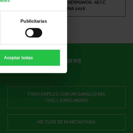
okies
XII COLONIAS PARA HERMANOS- AECC
BARCELONA 2016
Publicitarias
Aceptar todas
Temas populares
TODO EMPEZÓ CON UN GANGLIO DEL
CUELLO INFLAMADO
ME CURÉ DE MI METÁSTASIS