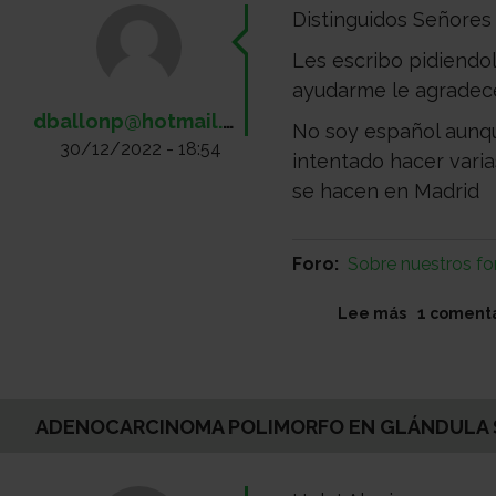
Distinguidos Señores
Les escribo pidiendol
ayudarme le agradece
dballonp@hotmail.com
No soy español aunqu
30/12/2022 - 18:54
intentado hacer vari
se hacen en Madrid
Foro
Sobre nuestros fo
sobre
Lee más
1 coment
Daniel
Ballon
Postigo
ADENOCARCINOMA POLIMORFO EN GLÁNDULA 