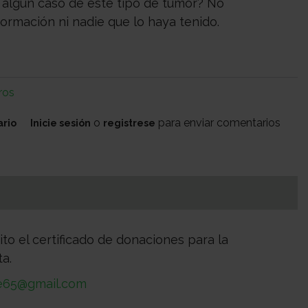
 algún caso de este tipo de tumor? No
ormación ni nadie que lo haya tenido.
ros
o
para enviar comentarios
ario
Inicie sesión
registrese
inoma
to el certificado de donaciones para la
ta.
e65@gmail.com