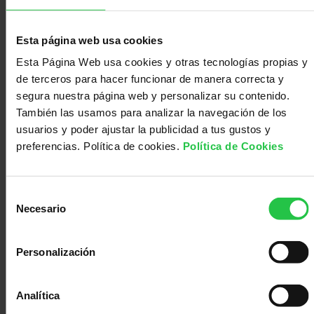
para elaborar la respuesta inmune específica más
adecuada a cada situación.
Esta página web usa cookies
De forma general,
los linfomas suponen cerca del
Esta Página Web usa cookies y otras tecnologías propias y
85% de todas las neoplasias hematológicas
. Se
de terceros para hacer funcionar de manera correcta y
clasifican en dos grandes grupos ya que se comportan y
segura nuestra página web y personalizar su contenido.
responden al tratamiento de forma distinta:
linfomas de
También las usamos para analizar la navegación de los
Hodgkin
, y
linfomas no Hodgkin
, que abarcan una
usuarios y poder ajustar la publicidad a tus gustos y
amplia variedad de tipos diferentes según las células
preferencias. Política de cookies.
Política de Cookies
afectadas y sus características.
¿Qué es un linfoma de
Selección
Necesario
Hodgkin?
de
consentimiento
El
linfoma de Hodgkin
es una enfermedad en la que se
Personalización
produce una proliferación descontrolada que afecta a
los linfocitos B. Generalmente, el linfoma de Hodgkin se
Analítica
inicia en un ganglio linfático a partir de un linfocito B que