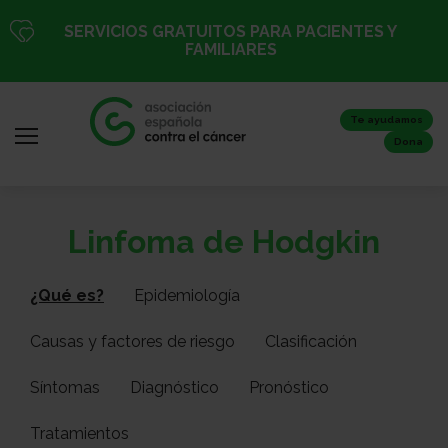
Pasar
SERVICIOS GRATUITOS PARA PACIENTES Y
al
FAMILIARES
contenido
principal
Te ayudamos
Dona
Iniciar
Todo
Linfoma de Hodgkin
sesión
sobre
/
el
Registro
¿Qué es?
Epidemiología
cáncer
Causas y factores de riesgo
Clasificación
Inicio
Síntomas
Diagnóstico
Pronóstico
Tratamientos