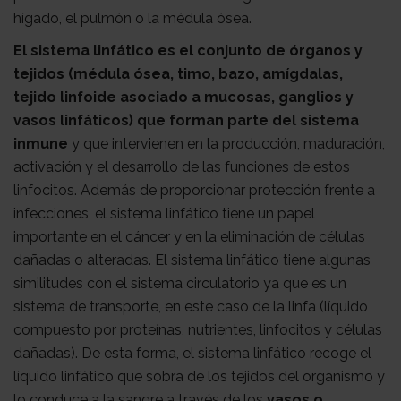
con
Sala
hígado, el pulmón o la médula ósea.
El sistema linfático es el conjunto de órganos y
tejidos (médula ósea, timo, bazo, amígdalas,
nosotros
de
Observatorio
tejido linfoide asociado a mucosas, ganglios y
vasos linfáticos) que forman parte del sistema
inmune
y que intervienen en la producción, maduración,
prensa
Actualidad
activación y el desarrollo de las funciones de estos
linfocitos. Además de proporcionar protección frente a
infecciones, el sistema linfático tiene un papel
Apoyo
importante en el cáncer y en la eliminación de células
dañadas o alteradas. El sistema linfático tiene algunas
psicológico
Atención
similitudes con el sistema circulatorio ya que es un
sistema de transporte, en este caso de la linfa (líquido
compuesto por proteínas, nutrientes, linfocitos y células
social
Orientación
dañadas). De esta forma, el sistema linfático recoge el
líquido linfático que sobra de los tejidos del organismo y
lo conduce a la sangre a través de los
vasos o