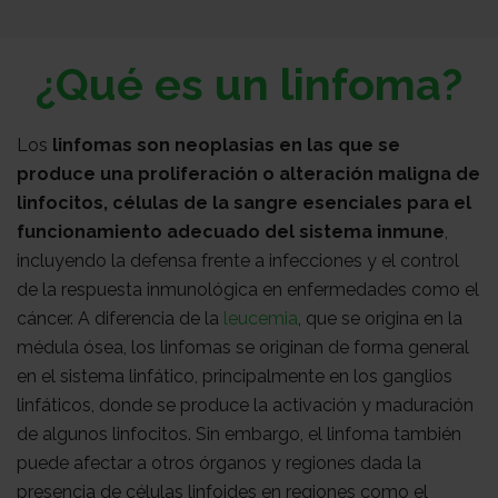
Sobre
¿Qué es un linfoma?
nosotros
Colabora
Los
linfomas son neoplasias en las que se
produce una proliferación o alteración maligna de
Todo
linfocitos, células de la sangre esenciales para el
funcionamiento adecuado del sistema inmune
,
incluyendo la defensa frente a infecciones y el control
sobre
Investigación
de la respuesta inmunológica en enfermedades como el
cáncer. A diferencia de la
leucemia
, que se origina en la
el
Transparencia
médula ósea, los linfomas se originan de forma general
en el sistema linfático, principalmente en los ganglios
linfáticos, donde se produce la activación y maduración
cancer
Trabaja
de algunos linfocitos. Sin embargo, el linfoma también
puede afectar a otros órganos y regiones dada la
presencia de células linfoides en regiones como el